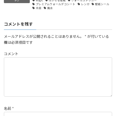
タグ
wagic
はがせる壁紙
ウォールステッカー
プレミアムウォールデコシート
レンガ
壁紙シール
木目
風水
コメントを残す
メールアドレスが公開されることはありません。
*
が付いている
欄は必須項目です
コメント
名前
*