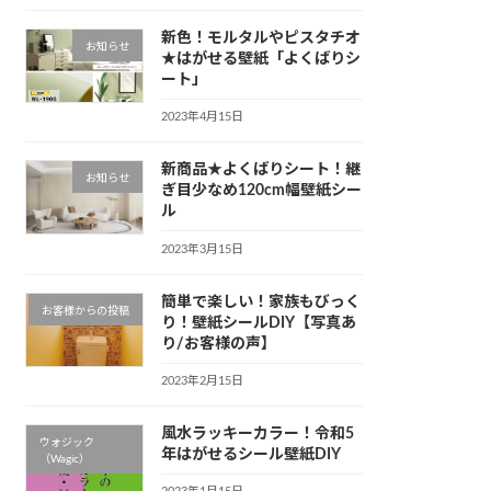
新色！モルタルやピスタチオ
お知らせ
★はがせる壁紙「よくばりシ
ート」
2023年4月15日
新商品★よくばりシート！継
お知らせ
ぎ目少なめ120cm幅壁紙シー
ル
2023年3月15日
簡単で楽しい！家族もびっく
お客様からの投稿
り！壁紙シールDIY【写真あ
り/お客様の声】
2023年2月15日
風水ラッキーカラー！令和5
ウォジック
年はがせるシール壁紙DIY
（Wagic）