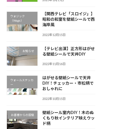
2023年1月15日
【関西テレビ「スロイジ」】
ウォジック
昭和の和室を壁紙シールで西
（Wagic）
海岸風
2022年12月15日
【テレビ出演】正方形はがせ
お知らせ
る壁紙シールで天井DIY
2022年11月16日
はがせる壁紙シールで天井
ウォールステッカ
DIY！チェッカー・市松柄で
ー
おしゃれに
2022年10月15日
壁紙シール室内DIY！木のぬ
お客様からの投稿
くもり秋インテリア映えウッ
ド柄