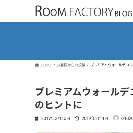
コ
ナ
ン
ビ
テ
ゲ
ン
ー
ツ
シ
へ
ョ
ス
ン
キ
に
ッ
移
HOME
お客様からの投稿
プレミアムウォールデコシ
プ
動
プレミアムウォールデコ
のヒントに
最
2019年2月10日
2019年2月4日
zz102
終
更