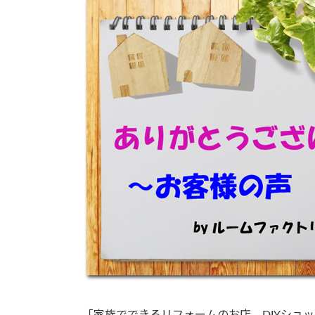
新
日
時
: