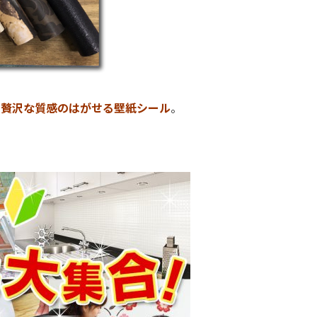
し贅沢な質感のはがせる壁紙シール
。