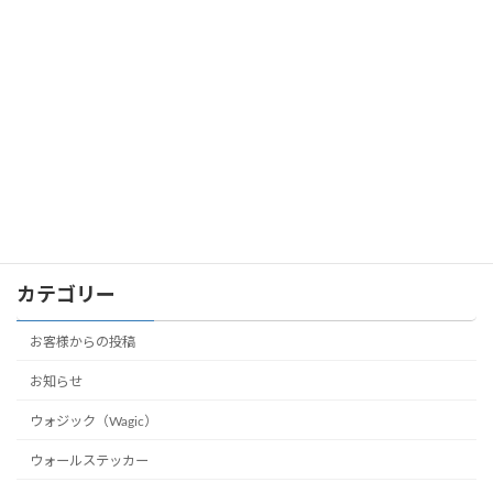
壁紙シール室内DIY！木のぬくもり秋イ
お客様からの投稿
ンテリア映えウッド柄
2022年9月15日
夏休み自由研究♪子ども向け正方形の壁
お知らせ
紙シールDIY
2022年8月9日
カテゴリー
お客様からの投稿
お知らせ
ウォジック（Wagic）
ウォールステッカー