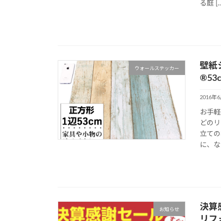
る庭 […
壁紙
ウォールステッカー
®5
2016年
お手軽
どのリ
立ての
に、な
決算
お知らせ
リフ