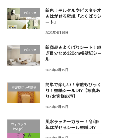
新色！モルタルやピスタチオ
お知らせ
★はがせる壁紙「よくばりシ
ート」
2023年4月15日
新商品★よくばりシート！継
お知らせ
ぎ目少なめ120cm幅壁紙シー
ル
2023年3月15日
簡単で楽しい！家族もびっく
お客様からの投稿
り！壁紙シールDIY【写真あ
り/お客様の声】
2023年2月15日
風水ラッキーカラー！令和5
ウォジック
年はがせるシール壁紙DIY
（Wagic）