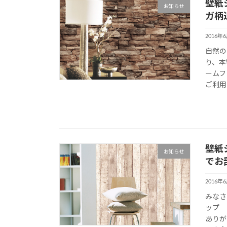
壁紙
お知らせ
ガ柄
2016年
自然の
り、本
ームフ
ご利用
壁紙
お知らせ
でお
2016年
みなさ
ップ 
ありが