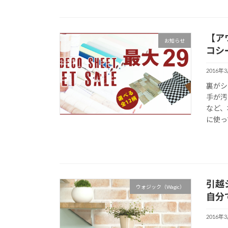
【ア
お知らせ
コシ
2016年
裏がシ
手が汚
など、
に使っ
引越
ウォジック（Wagic）
自分
2016年