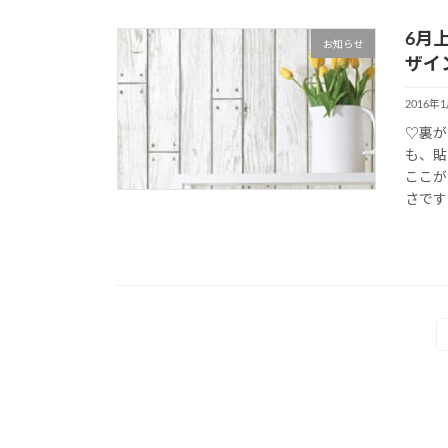
6月
お知らせ
ザイン
2016年
♡裏が
も、貼
ここが
さです
投
稿
ナ