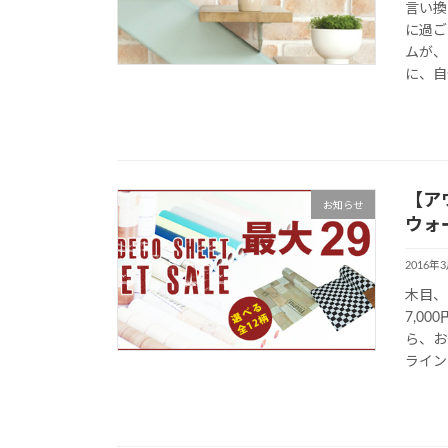
言い換
に過ご
ムが、
に、自
【ア
お知らせ
ウォ
2016年
木目、
7,0
ら、お
ライン