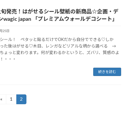
上旬発売！はがせるシール壁紙の新商品☆企画・デ
wagic japan 「プレミアムウォールデコシート」
1月25日
シール！ ペタッと貼るだけでOKだから自分でできる♡しか
った後はがせる♡木目、レンガなどリアルな柄から選べる →
ちょっと変わります。何が変わるかというと、ズバリ、質感のよ
！・・・
続きを読む
«
1
2
固
固
定
定
ペ
ペ
ー
ー
ジ
ジ