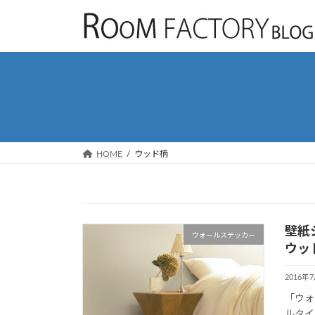
コ
ナ
ン
ビ
テ
ゲ
ン
ー
ツ
シ
へ
ョ
ス
ン
キ
に
ッ
移
HOME
ウッド柄
プ
動
壁紙
ウォールステッカー
ウッ
2016年
「ウォ
ルタイ