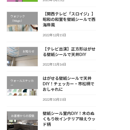
2023年1月15日
【関西テレビ「スロイジ」】
ウォジック
昭和の和室を壁紙シールで西
（Wagic）
海岸風
2022年12月15日
【テレビ出演】正方形はがせ
お知らせ
る壁紙シールで天井DIY
2022年11月16日
はがせる壁紙シールで天井
ウォールステッカ
DIY！チェッカー・市松柄で
ー
おしゃれに
2022年10月15日
壁紙シール室内DIY！木のぬ
お客様からの投稿
くもり秋インテリア映えウッ
ド柄