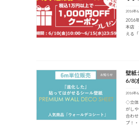
2016年
2016
本店 
える「
壁紙
お知らせ
6/8
2016年
◇立体
がしや
合わせ
プ！・