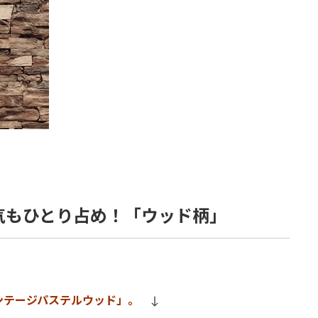
気もひとり占め！「ウッド柄」
ンテージパステルウッド」。
↓