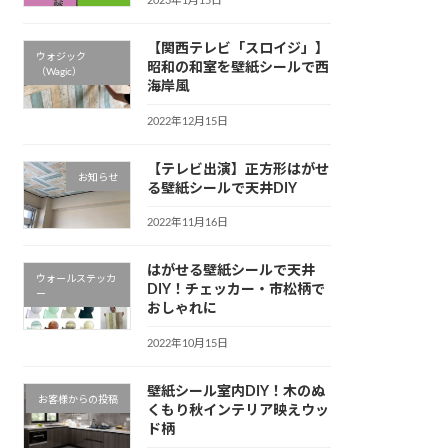
2023年1月15日
【関西テレビ「スロイジ」】
ウォジック
昭和の和室を壁紙シールで西
（Wagic）
海岸風
2022年12月15日
【テレビ出演】正方形はがせ
お知らせ
る壁紙シールで天井DIY
2022年11月16日
はがせる壁紙シールで天井
ウォールステッカ
DIY！チェッカー・市松柄で
ー
おしゃれに
2022年10月15日
壁紙シール室内DIY！木のぬ
お客様からの投稿
くもり秋インテリア映えウッ
ド柄