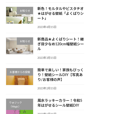
新色！モルタルやピスタチオ
お知らせ
★はがせる壁紙「よくばりシ
ート」
2023年4月15日
新商品★よくばりシート！継
お知らせ
ぎ目少なめ120cm幅壁紙シー
ル
2023年3月15日
簡単で楽しい！家族もびっく
お客様からの投稿
り！壁紙シールDIY【写真あ
り/お客様の声】
2023年2月15日
風水ラッキーカラー！令和5
ウォジック
年はがせるシール壁紙DIY
（Wagic）