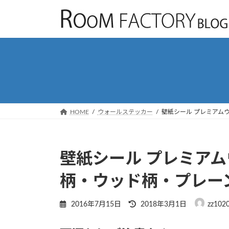
コ
ナ
ン
ビ
テ
ゲ
ン
ー
ツ
シ
へ
ョ
ス
ン
キ
に
ッ
移
HOME
ウォールステッカー
壁紙シール プレミアム
プ
動
壁紙シール プレミア
柄・ウッド柄・プレー
最
2016年7月15日
2018年3月1日
zz102
終
更