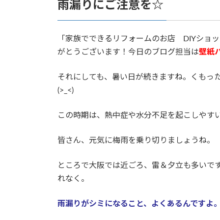
雨漏りにご注意を☆
新
日
時
:
「家族でできるリフォームのお店 DIYショ
がとうございます！今日のブログ担当は
壁紙
それにしても、暑い日が続きますね。くもっ
(>_<)
この時期は、熱中症や水分不足を起こしやす
皆さん、元気に梅雨を乗り切りましょうね。
ところで大阪では近ごろ、雷＆夕立も多いで
れなく。
雨漏りがシミになること、よくあるんですよ