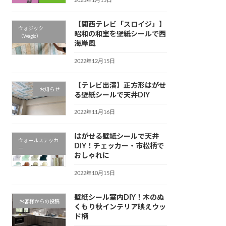
2023年1月15日
【関西テレビ「スロイジ」】
ウォジック
昭和の和室を壁紙シールで西
（Wagic）
海岸風
2022年12月15日
【テレビ出演】正方形はがせ
お知らせ
る壁紙シールで天井DIY
2022年11月16日
はがせる壁紙シールで天井
ウォールステッカ
DIY！チェッカー・市松柄で
ー
おしゃれに
2022年10月15日
壁紙シール室内DIY！木のぬ
お客様からの投稿
くもり秋インテリア映えウッ
ド柄