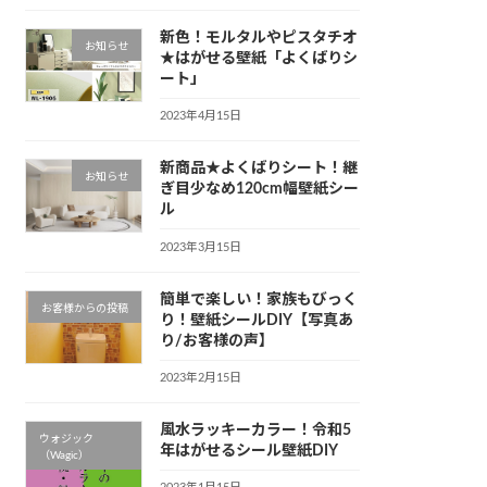
新色！モルタルやピスタチオ
お知らせ
★はがせる壁紙「よくばりシ
ート」
2023年4月15日
新商品★よくばりシート！継
お知らせ
ぎ目少なめ120cm幅壁紙シー
ル
2023年3月15日
簡単で楽しい！家族もびっく
お客様からの投稿
り！壁紙シールDIY【写真あ
り/お客様の声】
2023年2月15日
風水ラッキーカラー！令和5
ウォジック
年はがせるシール壁紙DIY
（Wagic）