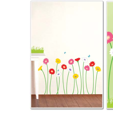
新
日
時
: