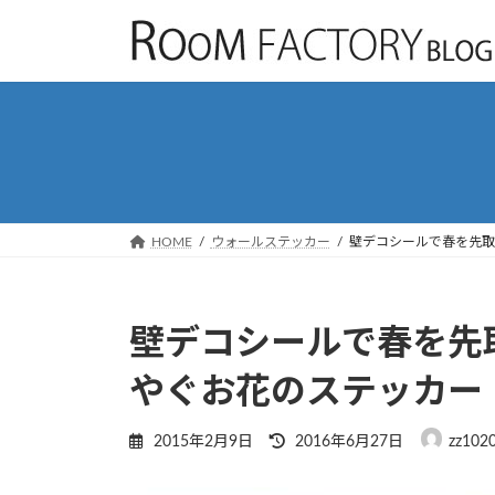
コ
ナ
ン
ビ
テ
ゲ
ン
ー
ツ
シ
へ
ョ
ス
ン
キ
に
ッ
移
HOME
ウォールステッカー
壁デコシールで春を先取
プ
動
壁デコシールで春を先
やぐお花のステッカー
最
2015年2月9日
2016年6月27日
zz102
終
更