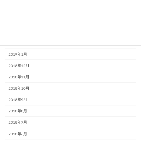
2019年5月
2019年4月
2019年3月
2019年2月
2019年1月
2018年12月
2018年11月
2018年10月
2018年9月
2018年8月
2018年7月
2018年6月