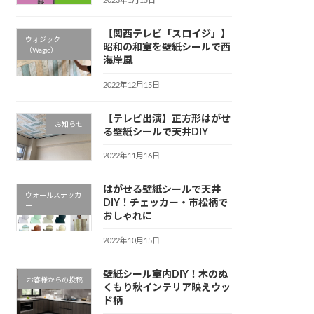
2023年1月15日
【関西テレビ「スロイジ」】
ウォジック
昭和の和室を壁紙シールで西
（Wagic）
海岸風
2022年12月15日
【テレビ出演】正方形はがせ
お知らせ
る壁紙シールで天井DIY
2022年11月16日
はがせる壁紙シールで天井
ウォールステッカ
DIY！チェッカー・市松柄で
ー
おしゃれに
2022年10月15日
壁紙シール室内DIY！木のぬ
お客様からの投稿
くもり秋インテリア映えウッ
ド柄