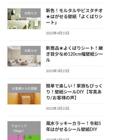
新色！モルタルやピスタチオ
お知らせ
★はがせる壁紙「よくばりシ
ート」
2023年4月15日
新商品★よくばりシート！継
お知らせ
ぎ目少なめ120cm幅壁紙シー
ル
2023年3月15日
簡単で楽しい！家族もびっく
お客様からの投稿
り！壁紙シールDIY【写真あ
り/お客様の声】
2023年2月15日
風水ラッキーカラー！令和5
ウォジック
年はがせるシール壁紙DIY
（Wagic）