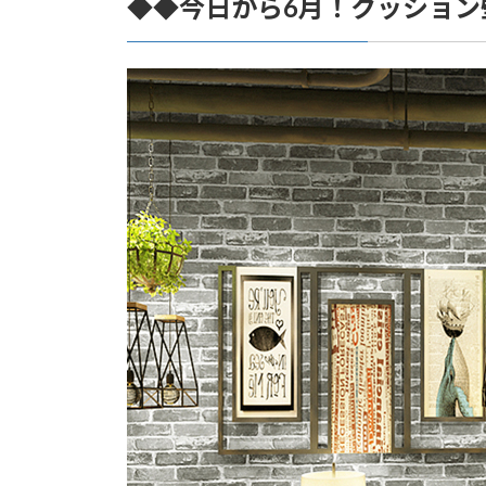
◆◆今日から6月！クッション
新
日
時
: