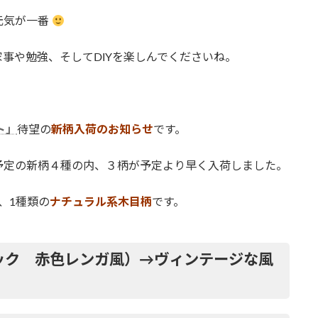
元気が一番
事や勉強、そしてDIYを楽しんでくださいね。
ト」
待望の
新柄入荷のお知らせ
です。
予定の新柄４種の内、３柄が予定より早く入荷しました。
、1種類の
ナチュラル系木目柄
です。
リック 赤色レンガ風）→ヴィンテージな風