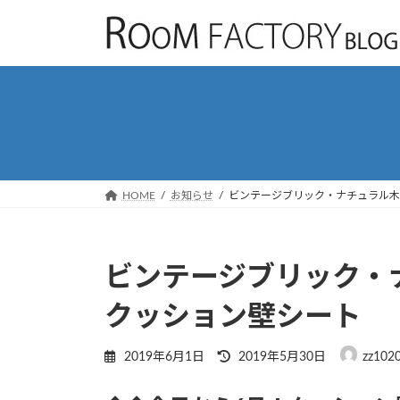
コ
ナ
ン
ビ
テ
ゲ
ン
ー
ツ
シ
へ
ョ
ス
ン
キ
に
ッ
移
HOME
お知らせ
ビンテージブリック・ナチュラル木
プ
動
ビンテージブリック・
クッション壁シート
最
2019年6月1日
2019年5月30日
zz102
終
更