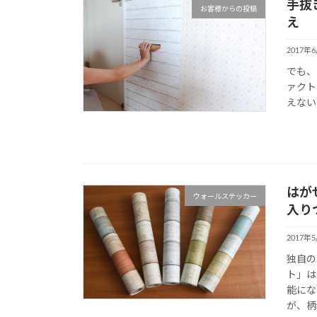
手抜
お客様からの投稿
え
2017年
でも、
ァクト
えない
はが
ウォールステッカー
入り
2017年
独自の
ト」は
能にな
が、柄