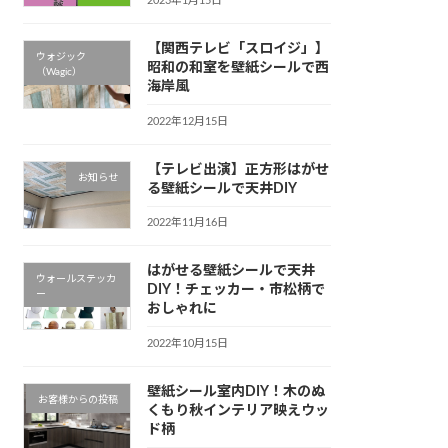
2023年1月15日
【関西テレビ「スロイジ」】
ウォジック
昭和の和室を壁紙シールで西
（Wagic）
海岸風
2022年12月15日
【テレビ出演】正方形はがせ
お知らせ
る壁紙シールで天井DIY
2022年11月16日
はがせる壁紙シールで天井
ウォールステッカ
DIY！チェッカー・市松柄で
ー
おしゃれに
2022年10月15日
壁紙シール室内DIY！木のぬ
お客様からの投稿
くもり秋インテリア映えウッ
ド柄