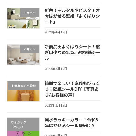
新色！モルタルやピスタチオ
お知らせ
★はがせる壁紙「よくばりシ
ート」
2023年4月15日
新商品★よくばりシート！継
お知らせ
ぎ目少なめ120cm幅壁紙シー
ル
2023年3月15日
簡単で楽しい！家族もびっく
お客様からの投稿
り！壁紙シールDIY【写真あ
り/お客様の声】
2023年2月15日
風水ラッキーカラー！令和5
ウォジック
年はがせるシール壁紙DIY
（Wagic）