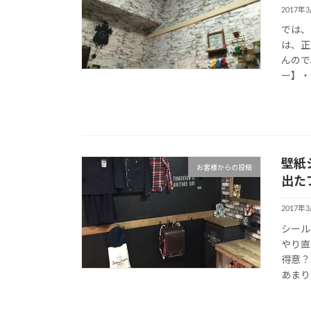
2017年
では、
は、正
んので
ー】・
壁紙
お客様からの投稿
出た
2017年
シール
やり直
得意？
あまり