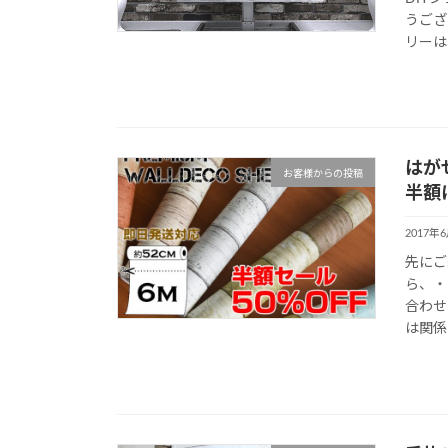
うござ
リーは
はが
お客様からの投稿
半額
2017年
先にご
ら、・
合わせ
は関係