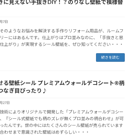
きに見えない手抜きDIY！？のりなし壁紙で模様替
6月7日
そのようなお悩みを解決する手作りリフォーム用品が、ルームフ
リーにはあるんです。仕上がりはプロ並みなのに、「手抜きと思
仕上がり」が実現するシール壁紙を、ぜひ知ってください・・・
続きを読む
せる壁紙シール プレミアムウォールデコシート®柄
つなぎ目ぴったり♪
5月27日
技術によりオリジナルで開発した「プレミアムウォールデコシー
、『シール式壁紙でも柄のズレが無くプロ並みの柄合わせ』が可
ったんです。世の中にはたくさんのシール壁紙が売られています
合わせまで意識された壁紙はめずらしい・・・