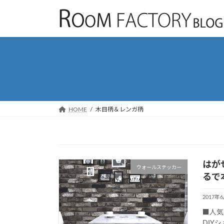
コ
ナ
ン
ビ
テ
ゲ
ン
ー
ツ
シ
へ
ョ
ス
ン
キ
に
ッ
移
HOME
木目柄＆レンガ柄
プ
動
はが
ウォールステッカー
るで
2017年
■人気
DIY