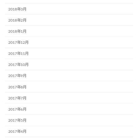
2018年3月
2018年2月
2018年1月
2017年12月
2017年11月
2017年10月
2017年9月
2017年8月
2017年7月
2017年6月
2017年5月
2017年4月