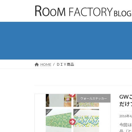
コ
ナ
ン
ビ
テ
ゲ
ン
ー
ツ
シ
へ
ョ
ス
ン
キ
に
ッ
移
HOME
ＤＩＹ商品
プ
動
GW
ウォールステッカー
だけ
2016年
今回は
品（と