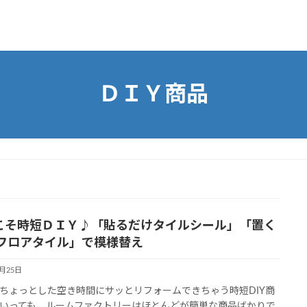
ＤＩＹ商品
こそ時短ＤＩＹ♪「貼るだけタイルシール」「置く
フロアタイル」で模様替え
4月25日
ちょっとした空き時間にサッとリフォームできちゃう時短DIY商
いっても、ルームファクトリーはほとんどが簡単な商品ばかりで