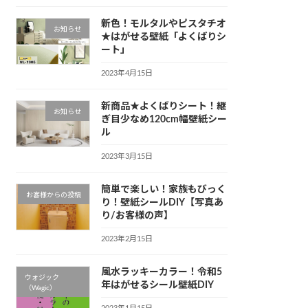
新色！モルタルやピスタチオ
お知らせ
★はがせる壁紙「よくばりシ
ート」
2023年4月15日
新商品★よくばりシート！継
お知らせ
ぎ目少なめ120cm幅壁紙シー
ル
2023年3月15日
簡単で楽しい！家族もびっく
お客様からの投稿
り！壁紙シールDIY【写真あ
り/お客様の声】
2023年2月15日
風水ラッキーカラー！令和5
ウォジック
年はがせるシール壁紙DIY
（Wagic）