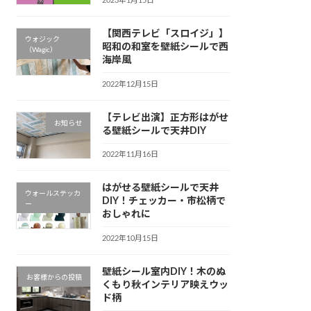
2023年1月15日
【関西テレビ「スロイジ」】
ウォジック
昭和の和室を壁紙シールで西
（Wagic）
海岸風
2022年12月15日
【テレビ出演】正方形はがせ
お知らせ
る壁紙シールで天井DIY
2022年11月16日
はがせる壁紙シールで天井
ウォールステッカ
DIY！チェッカー・市松柄で
ー
おしゃれに
2022年10月15日
壁紙シール室内DIY！木のぬ
お客様からの投稿
くもり秋インテリア映えウッ
ド柄